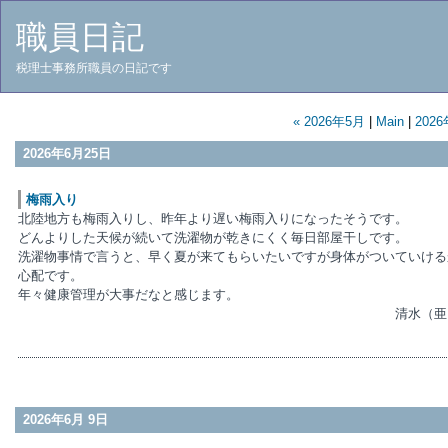
職員日記
税理士事務所職員の日記です
« 2026年5月
|
Main
|
2026
2026年6月25日
梅雨入り
北陸地方も梅雨入りし、昨年より遅い梅雨入りになったそうです。
どんよりした天候が続いて洗濯物が乾きにくく毎日部屋干しです。
洗濯物事情で言うと、早く夏が来てもらいたいですが身体がついていける
心配です。
年々健康管理が大事だなと感じます。
清水（亜
2026年6月 9日