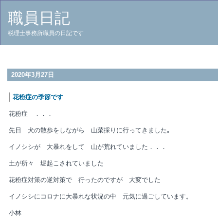
職員日記
税理士事務所職員の日記です
2020年3月27日
花粉症の季節です
花粉症 ．．．
先日 犬の散歩をしながら 山菜採りに行ってきました｡
イノシシが 大暴れをして 山が荒れていました．．．
土が所々 堀起こされていました
花粉症対策の逆対策で 行ったのですが 大変でした
イノシシにコロナに大暴れな状況の中 元気に過ごしています。
小林