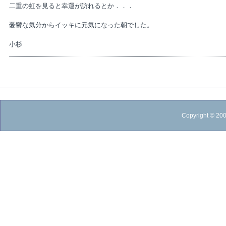
二重の虹を見ると幸運が訪れるとか．．．
憂鬱な気分からイッキに元気になった朝でした。
小杉
Copyright © 20