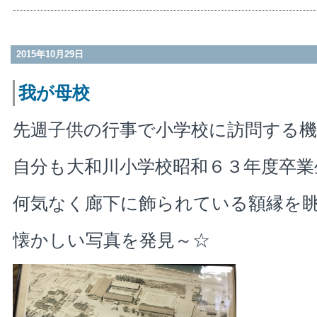
2015年10月29日
我が母校
先週子供の行事で小学校に訪問する
自分も大和川小学校昭和６３年度卒業
何気なく廊下に飾られている額縁を
懐かしい写真を発見～☆