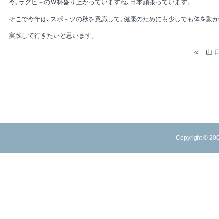
今､ラグビ－のＷ杯盛り上がっていますね､日本頑張っています。
そこで今年は､スポ－ツの秋を意識して､健康のためにも少しでも体を動
実践して行きたいと思います。
≪ 山 口 
Copyright © 20