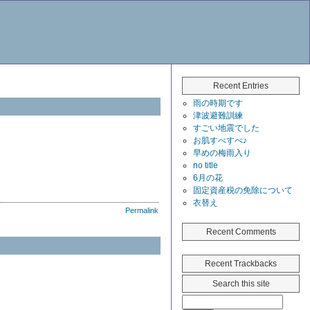
Recent Entries
雨の時期です
津波避難訓練
すごい地震でした
お肌すべすべ♪
早めの梅雨入り
no title
6月の花
固定資産税の免除について
衣替え
Permalink
Recent Comments
Recent Trackbacks
Search this site