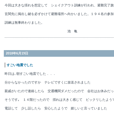
今回は大きな揺れを想定して シェイクアウト訓練が行われ、避難完了旗
玄関先に掲出し鍵を必ずかけて避難場所へ向かいました。１９４名の参加
訓練は無事終わりました。
池 亀
2018年6月19日
すごい地震でした
昨日は､朝すごい地震でした．．．
分からなかったのですか テレビですくに放送されました
親戚がいたので連絡したら 交通機関ダメだったので 会社はお休みだっ
そうです｡ １４階だったので 揺れは大きく感じて ビックリしたよう
電話して 少し話したら 安心したようで 嬉しいと言っていました