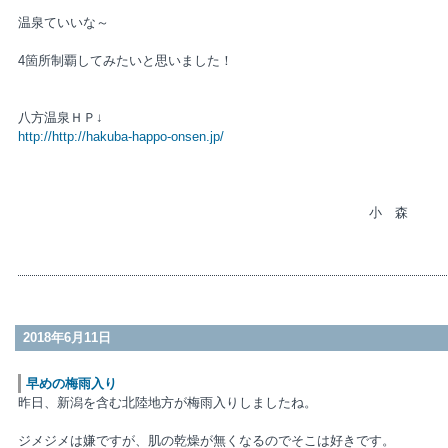
温泉ていいな～
4箇所制覇してみたいと思いました！
八方温泉ＨＰ↓
http://http://hakuba-happo-onsen.jp/
小 森
2018年6月11日
早めの梅雨入り
昨日、新潟を含む北陸地方が梅雨入りしましたね。
ジメジメは嫌ですが、肌の乾燥が無くなるのでそこは好きです。