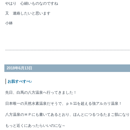
やはり 心細いものなのですね
又 連絡したいと思います
小林
2018年6月13日
お肌すべすべ♪
先日、白馬の八方温泉へ行ってきました！
日本唯一の天然水素温泉だそうで、ｐｈ11を超える強アルカリ温泉！
八方温泉のＨＰにも書いてあるとおり、ほんとにつるつるたまご肌になり
もっと近くにあったらいいのにな～