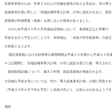
生産性革命のため、年率３％以上の労働生産性の向上を見込み、市の導入
促進基本計画に即した「先端設備等導入計画」が市に認定されると、固定
資産税の特例措置（免除）を講じるとの発表がありました。
そのため平成３０年６月市議会定例会において、条例改正など所要の
手続きを行う予定とのことです。本特例は、「糸魚川市市税条例」の改正
が前提となります。
固定資産税における特例率の適用期間は平成３０年度から平成３２年
※上記期間に「先端設備等導入計画」が市に認定を受けた後、導入された
新規取得設備について、最大３年間、固定資産税が免除されます。
※詳細な手続き等については、市の「導入促進基本計画」が国に同意され
（平成３０年６月下旬を予定）に糸魚川市より、お知らせがあるようです
堀田