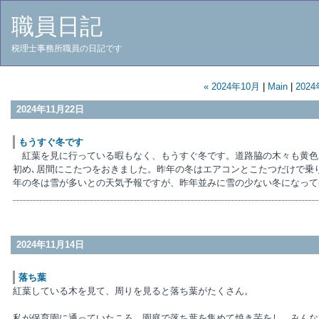
職員日記
税理士事務所職員の日記です
« 2024年10月
|
Main
|
2024
2024年11月22日
もうすぐ冬です
紅葉を見に行っている暇もなく、もうすぐ冬です。道路脇の木々も黄色
初め､居間にこたつをおきました。昨年の冬はエアコンとこたつだけで乗
年の冬は雪が多いとの天気予報ですが、昨年並みに雪の少ない冬になって
2024年11月14日
落ち葉
紅葉している木を見て、周りを見ると落ち葉がたくさん。
私が保育園に通っていたころ、園庭で落ち葉を集めて焼き芋をし、みんな