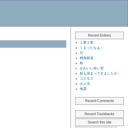
Recent Entries
１軍２軍
くまったなぁ～
月
栂海新道
秋
かわいい赤い実
秋も深まってきましたが...
コスモス
ホメ活
地震
Recent Comments
Recent Trackbacks
Search this site