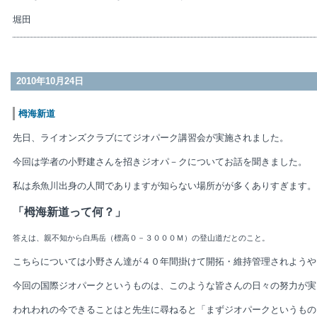
堀田
2010年10月24日
栂海新道
先日、ライオンズクラブにてジオパーク講習会が実施されました。
今回は学者の小野建さんを招きジオパ－クについてお話を聞きました。
私は糸魚川出身の人間でありますが知らない場所がが多くありすぎます。
「栂海新道って何？
」
答えは、親不知から白馬岳（標高０－３０００Ｍ）の登山道だとのこと。
こちらについては小野さん達が４０年間掛けて開拓・維持管理されようや
今回の国際ジオパークというものは、このような皆さんの日々の努力が実
われわれの今できることはと先生に尋ねると「まずジオパークというもの