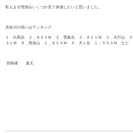
私もまず現地をいくつか見て体感したいと思いました。
糸魚川の高い山ランキング
１．白馬岳 ２，９３３Ｍ ２．雪倉岳 ２，６１１Ｍ ３．火打山 ２
３１Ｍ ８．黒岩山 １，６２４Ｍ ９．犬ヶ岳 １，５９３Ｍ など
投稿者 倉又