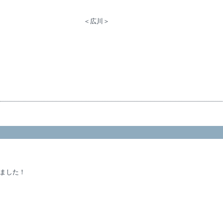
川＞
ました！