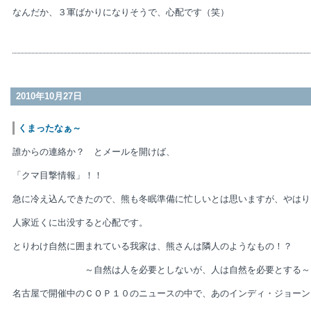
なんだか、３軍ばかりになりそうで、心配です（笑）
村 
2010年10月27日
くまったなぁ～
誰からの連絡か？ とメールを開けば、
「クマ目撃情報」！！
急に冷え込んできたので、熊も冬眠準備に忙しいとは思いますが、やはり
人家近くに出没すると心配です。
とりわけ自然に囲まれている我家は、熊さんは隣人のようなもの！？
～自然は人を必要としないが、人は自然を必要とする～
名古屋で開催中のＣＯＰ１０のニュースの中で、あのインディ・ジョーン