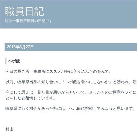
職員日記
税理士事務所職員の日記です
2013年6月27日
ヘボ飯
今日の昼ごろ、事務所にスズメバチは入り込んたのをみて、
以前、岐阜県出身の知り合いに「ヘボ飯を食べにこないか」と誘われ、断
今にして思えば、見た目が悪いからといって、せっかくのご厚意をフイに
とをしたと後悔しています。
岐阜県に行く機会があった折には、ヘボ飯に挑戦してみようと思います。
村山