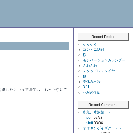
Recent Entries
そろそろ...
コンビニ納付
桜
モチベーションカレンダー
ふわふわ
スタッドレスタイヤ
桜
春休み日程
3.11
を逃したという意味でも、もったないこ
花粉の季節
Recent Comments
糸魚川水族館！？
└
pon
02/28
└
staff
03/06
オオキンゲイギク・・・