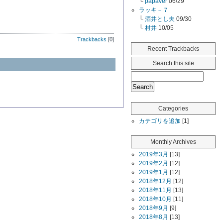
└
papaver
06/29
ラッキ－７
└
酒井とし夫
09/30
└
村井
10/05
Trackbacks
[0]
Recent Trackbacks
Search this site
Categories
カテゴリを追加
[1]
Monthly Archives
2019年3月
[13]
2019年2月
[12]
2019年1月
[12]
2018年12月
[12]
2018年11月
[13]
2018年10月
[11]
2018年9月
[9]
2018年8月
[13]