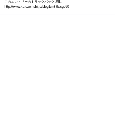
このエントリーのトラックバックURL:
http://www.katozeirishi.jp/blog1/mt-tb.cgi/60